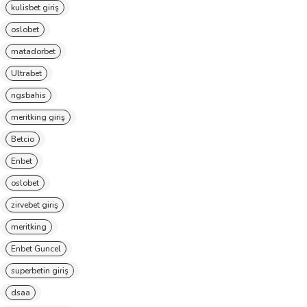
meritking giriş
Betcio
Enbet
oslobet
zirvebet giriş
meritking
Enbet Guncel
superbetin giriş
dsaa
ngsbahis giris
Betcio Giriş
meritking