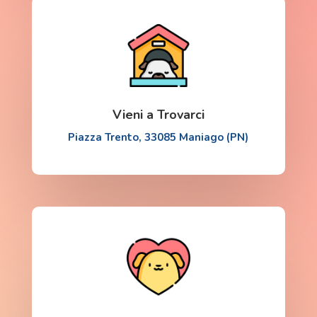
Vieni a Trovarci
Piazza Trento, 33085 Maniago (PN)
Seguici sui Social