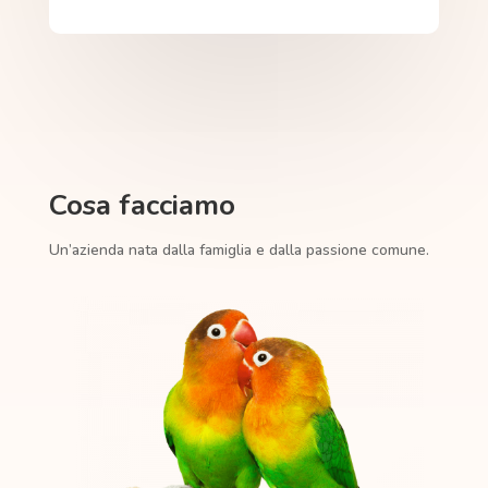
Cosa facciamo
Un’azienda nata dalla famiglia e dalla passione comune.