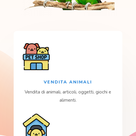
VENDITA ANIMALI
Vendita di animali, articoli, oggetti, giochi e
alimenti.