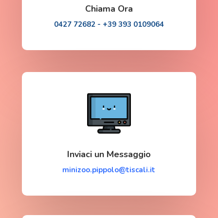
Inviaci un Messaggio
minizoo.pippolo@tiscali.it