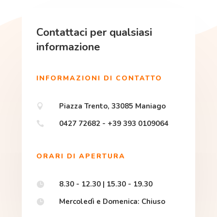
Contattaci per qualsiasi
informazione
INFORMAZIONI DI CONTATTO
Piazza Trento, 33085 Maniago

0427 72682 - +39 393 0109064

ORARI DI APERTURA
8.30 - 12.30 | 15.30 - 19.30

Mercoledì e Domenica: Chiuso
